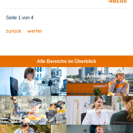
MEHR
Seite 1 von 4
zurück
weiter
Alle Bereiche im Überblick
Ansiedlung
Analytik
Aus­bildungs­­
kooperation &
Gesundheit
Fortbildung