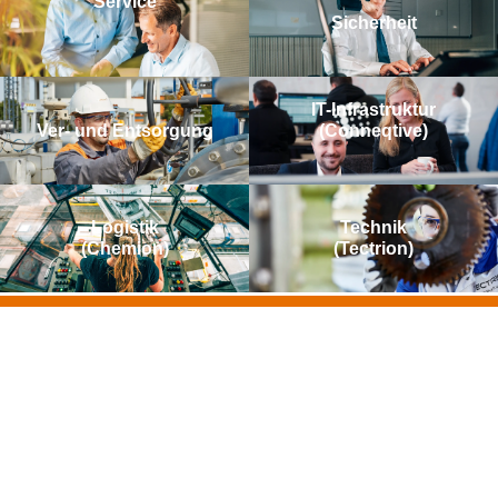
Service
Sicherheit
IT-Infrastruktur
Ver- und Entsorgung
(Conneqtive)
Logistik
Technik
(Chemion)
(Tectrion)
Zufrieden mit
uns?
Dein Feedback ist uns wichtig!