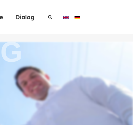
re
Dialog
NG