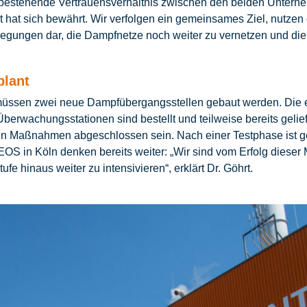
 bestehende Vertrauensverhältnis zwischen den beiden Unterne
 hat sich bewährt. Wir verfolgen ein gemeinsames Ziel, nutzen
erlegungen dar, die Dampfnetze noch weiter zu vernetzen und di
plant
üssen zwei neue Dampfübergangsstellen gebaut werden. Die e
berwachungsstationen sind bestellt und teilweise bereits gelie
hen Maßnahmen abgeschlossen sein. Nach einer Testphase ist g
EOS in Köln denken bereits weiter: „Wir sind vom Erfolg dies
fe hinaus weiter zu intensivieren“, erklärt Dr. Göhrt.