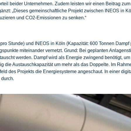
orteil beider Unternehmen. Zudem leisten wir einen Beitrag zu
gänzt: „Dieses gemeinschaftliche Projekt zwischen INEOS in Köl
duzieren und CO2-Emissionen zu senken.“
 pro Stunde) und INEOS in Köln (Kapazität: 600 Tonnen Dampf 
ngspunkte miteinander vernetzt. Grund: Bei geplanten Anlagensti
etauscht werden. Dampf wird als Energie zwingend benötigt, u
nftig die Austauschkapazität um mehr als das Doppelte. Im Ra
feld des Projekts die Energiesysteme angeschaut. In einer dig
 durch.