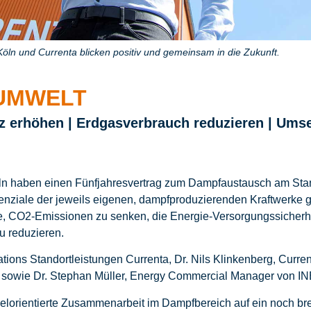
ln und Currenta blicken positiv und gemeinsam in die Zukunft.
 UMWELT
z erhöhen | Erdgasverbrauch reduzieren | Umse
ln haben einen Fünfjahresvertrag zum Dampfaustausch am Sta
enziale der jeweils eigenen, dampfproduzierenden Kraftwerke 
ie, CO2-Emissionen zu senken, die Energie-Versorgungssicherhe
u reduzieren.
ions Standortleistungen Currenta, Dr. Nils Klinkenberg, Currenta
, sowie Dr. Stephan Müller, Energy Commercial Manager von IN
 zielorientierte Zusammenarbeit im Dampfbereich auf ein noch b