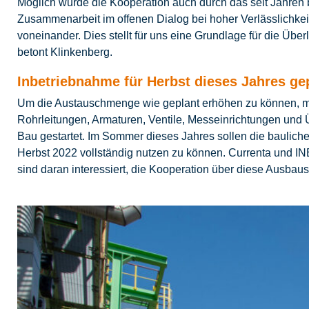
Möglich wurde die Kooperation auch durch das seit Jahren
Zusammenarbeit im offenen Dialog bei hoher Verlässlichkeit
voneinander. Dies stellt für uns eine Grundlage für die Üb
betont Klinkenberg.
Inbetriebnahme für Herbst dieses Jahres ge
Um die Austauschmenge wie geplant erhöhen zu können, m
Rohrleitungen, Armaturen, Ventile, Messeinrichtungen und Ü
Bau gestartet. Im Sommer dieses Jahres sollen die baulic
Herbst 2022 vollständig nutzen zu können. Currenta und IN
sind daran interessiert, die Kooperation über diese Ausbaustu