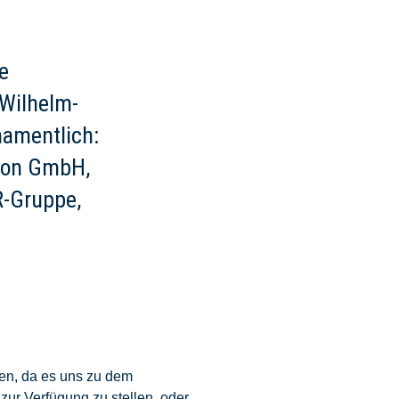
e
-Wilhelm-
namentlich:
ion GmbH,
R-Gruppe,
nen, da es uns zu dem
zur Verfügung zu stellen, oder