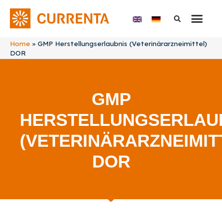
Home
»
GMP Herstellungserlaubnis (Veterinärarzneimittel)
DOR
GMP
HERSTELLUNGSERLAU
(VETERINÄRARZNEIMIT
DOR