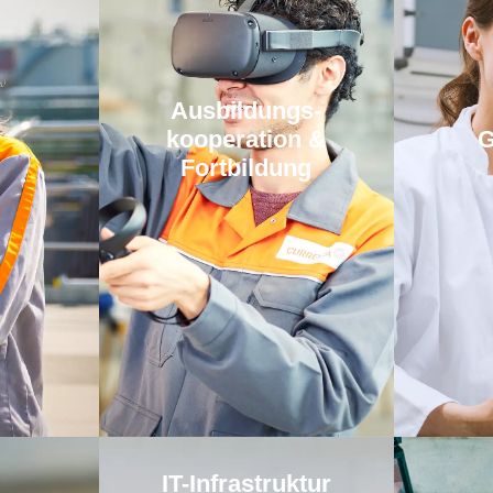
Aus­bildungs­­
kooperation &
G
Fortbildung
IT-Infrastruktur