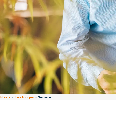
Home
»
Leistungen
»
Service