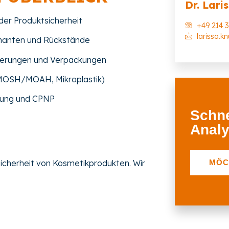
Dr. Lari
 der Produktsicherheit
+49 214 3
larissa.k
inanten und Rückstände
ierungen und Verpackungen
 MOSH/MOAH, Mikroplastik)
nung und CPNP
Schne
Analy
 Sicherheit von Kosmetikprodukten. Wir
MÖC