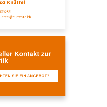
ssa Knüttel
1392331
nuettel@currenta.biz
ller Kontakt zur
tik
HTEN SIE EIN ANGEBOT?