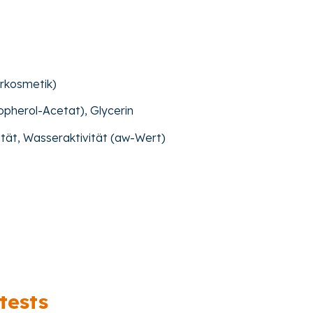
urkosmetik)
opherol-Acetat), Glycerin
ität, Wasseraktivität (aw-Wert)
tests