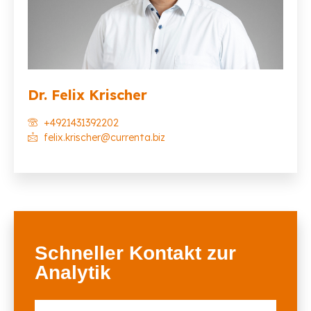
Dr. Felix Krischer
+4921431392202
felix.krischer@currenta.biz
Schneller Kontakt zur
Analytik