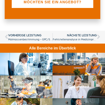
MÖCHTEN SIE EIN ANGEBOT?
VORHERIGE LEISTUNG
NÄCHSTE LEISTUNG
Molmassenbestimmung – GPC/SEC
Fehlstellenanalyse in Medizinprodukten
Alle Bereiche im Überblick
Ansiedlung
Analytik
Aus­bildungs­­
kooperation &
Gesundheit
Fortbildung