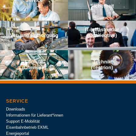
Service
Sicherheit
IT-Infrastruktur
Ver- und Entsorgung
(Conneqtive)
Logistik
Technik
(Chemion)
(Tectrion)
SERVICE
Downloads
Informationen für Lieferant*innen
Support E-Mobilität
Eisenbahnbetrieb EKML
Energieportal