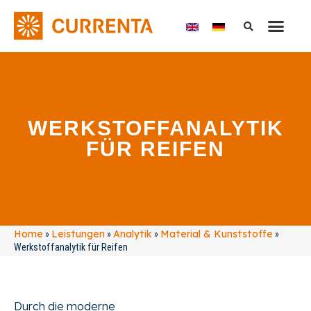
WERKSTOFFANALYTIK
FÜR REIFEN
Home
Leistungen
Analytik
Material & Kunststoffe
»
»
»
»
Werkstoffanalytik für Reifen
Durch die moderne