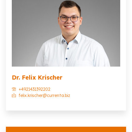
Dr. Felix Krischer
+4921431392202
felix.krischer@currenta.biz