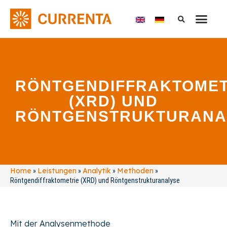
RÖNTGENDIFFRAKTOMET
(XRD) UND
RÖNTGENSTRUKTURANA
Home
Leistungen
Analytik
Methoden
»
»
»
»
Röntgendiffraktometrie (XRD) und Röntgenstrukturanalyse
Mit der Analysenmethode