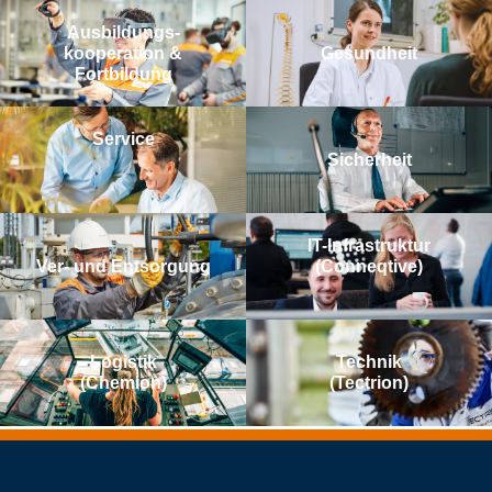
Aus­bildungs­­
kooperation &
Gesundheit
Fortbildung
Service
Sicherheit
IT-Infrastruktur
Ver- und Entsorgung
(Conneqtive)
Logistik
Technik
(Chemion)
(Tectrion)