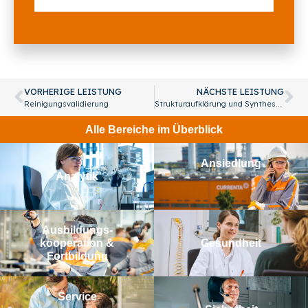
VORHERIGE LEISTUNG
NÄCHSTE LEISTUNG
Reinigungsvalidierung
Strukturaufklärung und Synthesekontrolle
Alle Bereiche im Überblick
Ansiedlung
Analytik
Aus­bildungs­­
kooperation &
Gesundheit
Fortbildung
Service