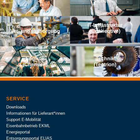
Sicherheit
IT-Infrastruktur
Ver- und Entsorgung
(Conneqtive)
Logistik
Technik
(Chemion)
(Tectrion)
SERVICE
Downloads
Informationen für Lieferant*innen
Support E-Mobilität
Eisenbahnbetrieb EKML
Energieportal
Entsorgungsportal ELIAS