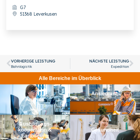
G7
51368 Leverkusen
VORHERIGE LEISTUNG
NÄCHSTE LEISTUNG
Bahnlogistik
Expedition
Alle Bereiche im Überblick
Ansiedlung
Analytik
Aus­bildungs­­
kooperation &
Gesundheit
Fortbildung