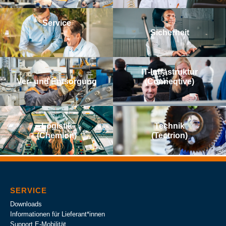
Service
Sicherheit
IT-Infrastruktur
Ver- und Entsorgung
(Conneqtive)
Logistik
Technik
(Chemion)
(Tectrion)
SERVICE
Downloads
Informationen für Lieferant*innen
Support E-Mobilität