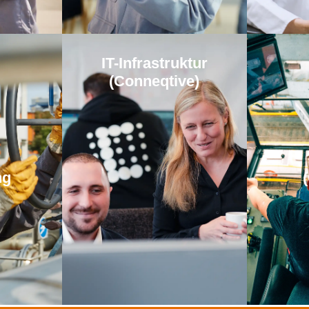
IT-Infrastruktur
(Conneqtive)
ng