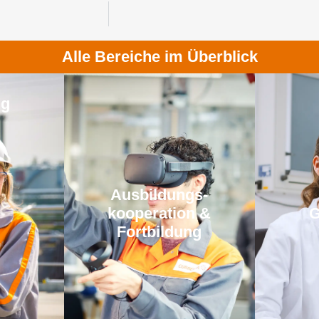
Alle Bereiche im Überblick
ng
Aus­bildungs­­
kooperation &
G
Fortbildung