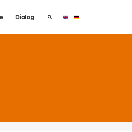
re
Dialog
K