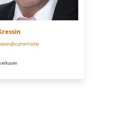
Kressin
ressin@currenta.biz
verkusen