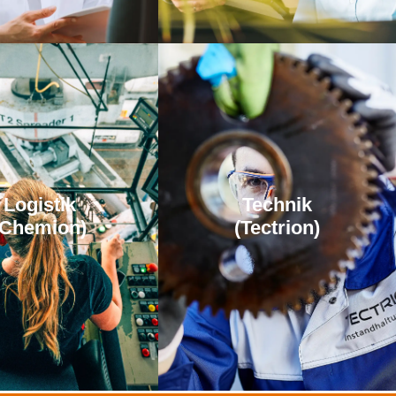
Logistik
Technik
(Chemion)
(Tectrion)