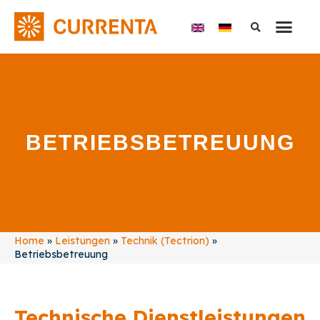
BETRIEBSBETREUUNG
Home
»
Leistungen
»
Technik (Tectrion)
»
Betriebsbetreuung
Technische Dienstleistungen