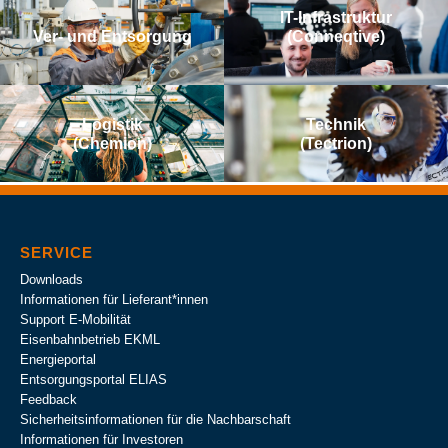
IT-Infrastruktur
Ver- und Entsorgung
(Conneqtive)
Logistik
Technik
(Chemion)
(Tectrion)
SERVICE
Downloads
Informationen für Lieferant*innen
Support E-Mobilität
Eisenbahnbetrieb EKML
Energieportal
Entsorgungsportal ELIAS
Feedback
Sicherheitsinformationen für die Nachbarschaft
Informationen für Investoren