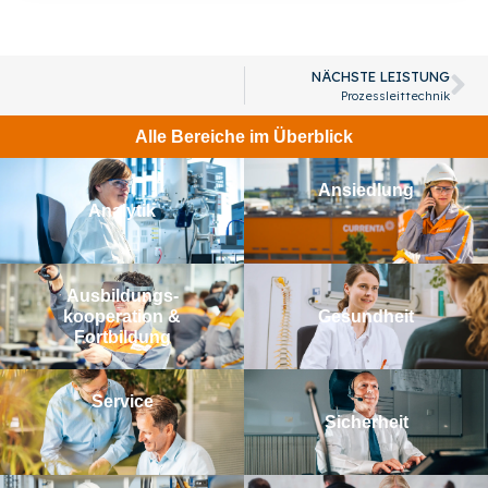
NÄCHSTE LEISTUNG
Prozessleittechnik
Alle Bereiche im Überblick
Ansiedlung
Analytik
Aus­bildungs­­
kooperation &
Gesundheit
Fortbildung
Service
Sicherheit