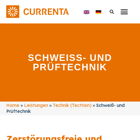
SCHWEISS- UND P
RÜFTECHNIK
Home
»
Leistungen
»
Technik (Tectrion)
»
Schweiß- und
Prüftechnik
Zerstörungsfreie und