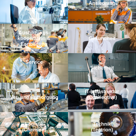
Ansiedlung
Analytik
Aus­bildungs­­
kooperation &
Gesundheit
Fortbildung
Service
Sicherheit
IT-Infrastruktur
Ver- und Entsorgung
(Conneqtive)
Logistik
Technik
(Chemion)
(Tectrion)