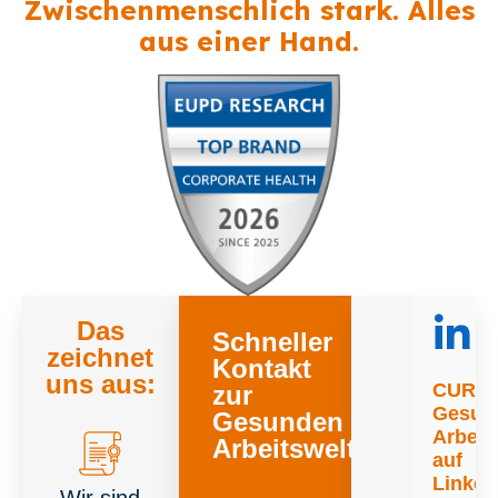
Zwischenmenschlich stark. Alles
aus einer Hand.
Das
Schneller
zeichnet
Kontakt
uns aus:
CURR
zur
Gesun
Gesunden
Arbeit
Arbeitswelt
auf
Linked