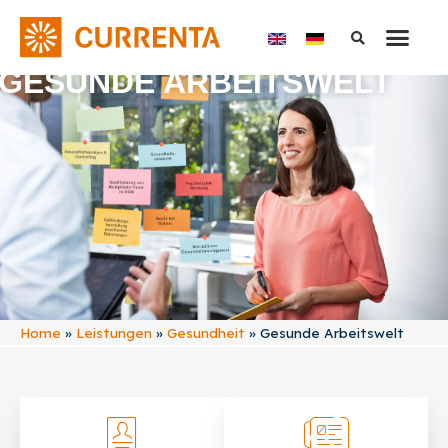
GESUNDE ARBEITSWELT
Home
»
Leistungen
»
Gesundheit
»
Gesunde Arbeitswelt