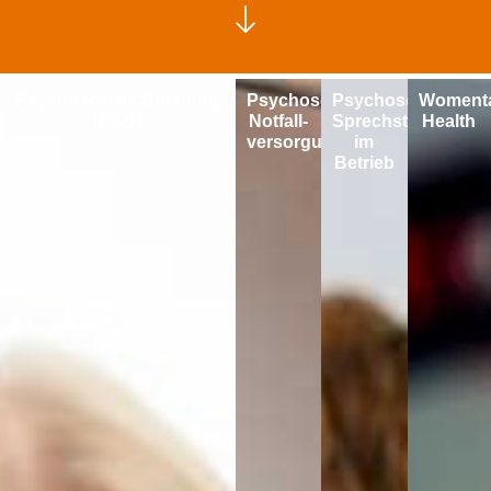
Psychosoziale Beratung
Psychosoziale
Psychosoziale
Womenta
(PSB)
Notfall­
Sprechstunde
Health
versorgung
im
Betrieb