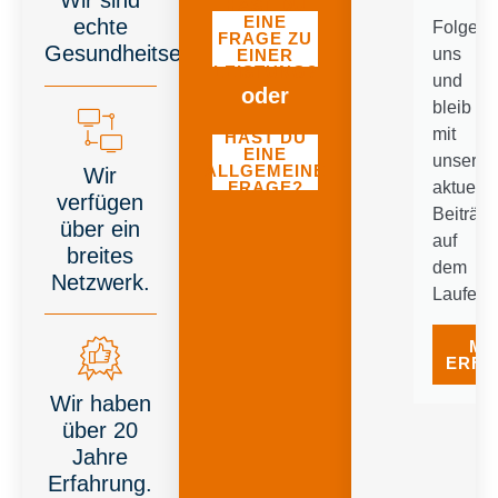
Wir sind
HAST DU
EINE
echte
Folge
FRAGE ZU
Gesundheitsexpert*innen.
uns
EINER
LEISTUNG?
und
oder
bleib
mit
HAST DU
EINE
unseren
ALLGEMEINE
Wir
FRAGE?
aktuelle
verfügen
Beiträg
über ein
auf
breites
dem
Netzwerk.
Laufend
ME
ERFA
Wir haben
über 20
Jahre
Erfahrung.