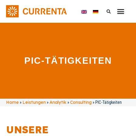
PIC-TÄTIGKEITEN
Home
Leistungen
Analytik
Consulting
»
»
»
»
PIC-Tätigkeiten
UNSERE