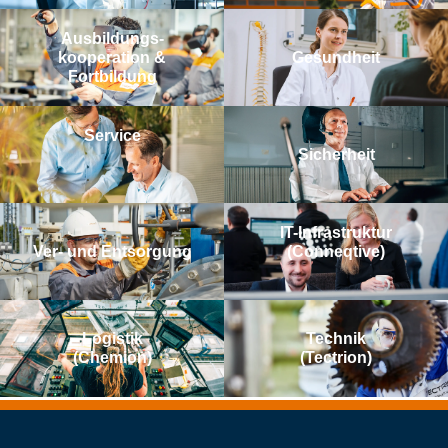
Aus­bildungs­­
kooperation &
Gesundheit
Fortbildung
Service
Sicherheit
IT-Infrastruktur
Ver- und Entsorgung
(Conneqtive)
Logistik
Technik
(Chemion)
(Tectrion)