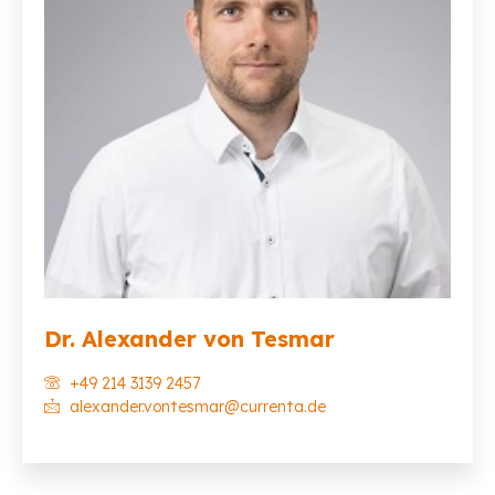
Dr. Alexander von Tesmar
+49 214 3139 2457
alexander.vontesmar@currenta.de