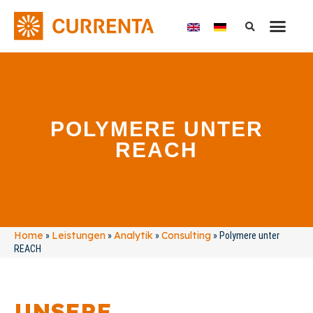
POLYMERE UNTER
REACH
Home
Leistungen
Analytik
Consulting
»
»
»
»
Polymere unter
REACH
UNSERE