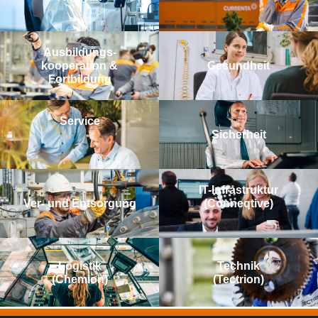
Aus­bildungs­­
kooperation &
Gesundheit
Fortbildung
Service
Sicherheit
IT-Infrastruktur
Ver- und Entsorgung
(Conneqtive)
Logistik
Technik
(Chemion)
(Tectrion)