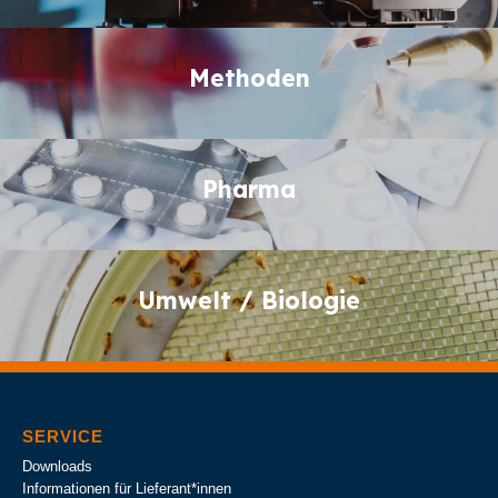
Methoden
Methoden
Pharma
Pharma
Umwelt / Biologie
Umwelt / Biologie
SERVICE
Downloads
Informationen für Lieferant*innen