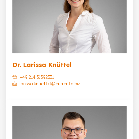
Dr. Larissa Knüttel
+49 214 31392331
larissa.knuettel@currenta.biz