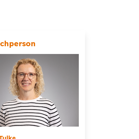
echperson
Tulke