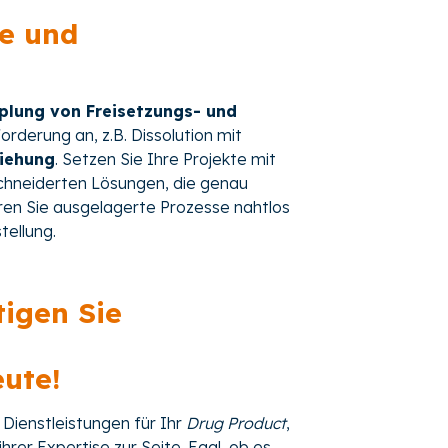
se und
pplung von Freisetzungs- und
orderung an, z.B. Dissolution mit
ziehung
. Setzen Sie Ihre Projekte mit
chneiderten Lösungen, die genau
ren Sie ausgelagerte Prozesse nahtlos
tellung.
igen Sie
eute!
 Dienstleistungen für Ihr
Drug Product
,
hrer Expertise zur Seite. Egal, ob es