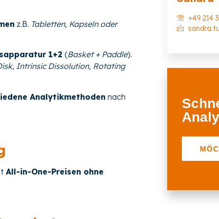
+49 214 
rmen
z.B.
Tabletten, Kapseln oder
sandra.t
sapparatur 1+2
(
Basket + Paddle
).
sk, Intrinsic Dissolution, Rotating
hiedene Analytikmethoden
nach
Schne
Analy
g
MÖC
it
All-in-One-Preisen ohne