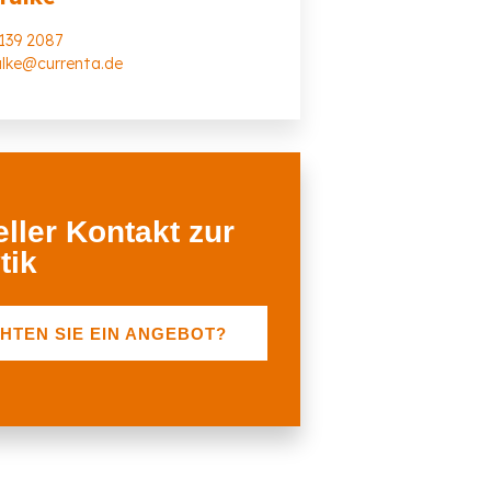
3139 2087
ulke@currenta.de
ller Kontakt zur
tik
HTEN SIE EIN ANGEBOT?