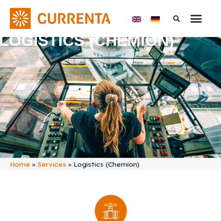
LOGISTICS (CHEMION)
Home
»
Services
»
Logistics (Chemion)