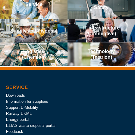
Service
Safety
IT infrastructure
Supply and disposal
(Conneqtive)
Logistics
Technology
(Chemion)
(Tectrion)
SERVICE
Downloads
Information for suppliers
Support E-Mobility
Railway EKML
Energy portal
ELIAS waste disposal portal
Feedback